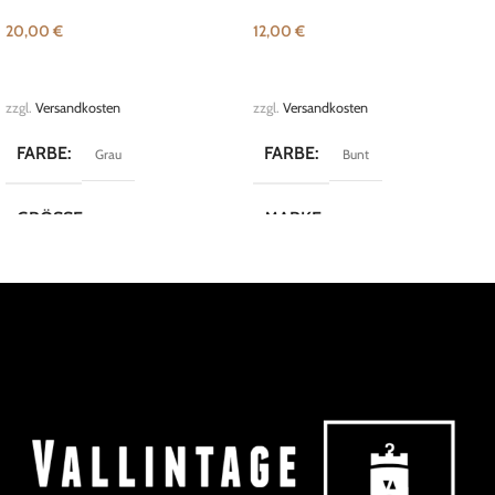
20,00
€
12,00
€
IN DEN WARENKORB
IN DEN WARENKORB
zzgl.
Versandkosten
zzgl.
Versandkosten
FARBE
FARBE
Grau
Bunt
GRÖSSE
MARKE
XS
Vintage
MARKE
Vero Moda
KOLLEKTION
Classy