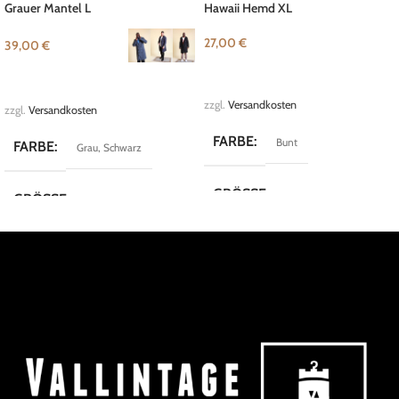
Grauer Mantel L
Hawaii Hemd XL
27,00
€
39,00
€
IN DEN WARENKORB
AUSFÜHRUNG WÄHLEN
zzgl.
Versandkosten
zzgl.
Versandkosten
FARBE
Bunt
FARBE
Grau
,
Schwarz
GRÖSSE
XL
GRÖSSE
L
,
M
,
S
MARKE
Palau
MARKE
Maritimi
KOLLEKTION
Crazy Shirts